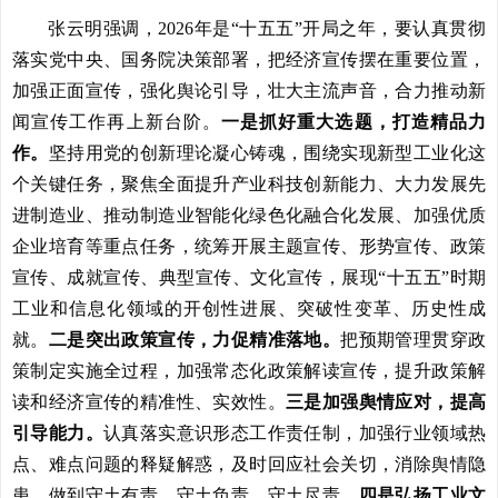
张云明强调，2026年是“十五五”开局之年，要认真贯彻
落实党中央、国务院决策部署，把经济宣传摆在重要位置，
加强正面宣传，强化舆论引导，壮大主流声音，合力推动新
闻宣传工作再上新台阶。
一是抓好重大选题，打造精品力
作。
坚持用党的创新理论凝心铸魂，围绕实现新型工业化这
个关键任务，聚焦全面提升产业科技创新能力、大力发展先
进制造业、推动制造业智能化绿色化融合化发展、加强优质
企业培育等重点任务，统筹开展主题宣传、形势宣传、政策
宣传、成就宣传、典型宣传、文化宣传，展现“十五五”时期
工业和信息化领域的开创性进展、突破性变革、历史性成
就。
二是突出政策宣传，力促精准落地。
把预期管理贯穿政
策制定实施全过程，加强常态化政策解读宣传，提升政策解
读和经济宣传的精准性、实效性。
三是加强舆情应对，提高
引导能力。
认真落实意识形态工作责任制，加强行业领域热
点、难点问题的释疑解惑，及时回应社会关切，消除舆情隐
患，做到守土有责、守土负责、守土尽责。
四是弘扬工业文