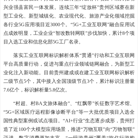
兴业强县富民一体发展。连续三年“绽放杯”贵州区域赛在新
型工业化、新型城镇化、农业现代化、旅游产业化领域挖掘
各行业5G应用项目近3000个。“5G+工业互联网”融合应用试
点成效明显，工业企业“智改数转网联”步伐加快，累计8个项
目入选工业和信息化部5G工厂名录。
落实工业互联网标识解析体系“贯通”行动和工业互联网
平台高质量行动，促进与重点行业领域链网融合，为新型工
业化注入新动能。目前贵州建成或在建工业互联网标识解析
二级节点5个，其中接入全国顶级节点3个，累计标识注册量
7.6亿个，标识解析量5.8亿次。
“村超、村BA文旅体融合”、“红飘带”长征数字艺术馆、
“5G+区域医疗远程影像诊断平台”等一大批优质项目入选全
国性典型案例或试点项目。“AI+行业”生态逐步成形，贵州打
造了近100个大模型应用场景，推进“万物互联”向“万物智联”
迈进。数字消费更加丰富，“一码游贵州”覆盖“吃住行游购