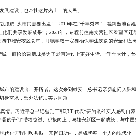
发展建设，也牵挂这片热土上的人民。
就强调“从市民需要出发”；2019年在“千年秀林”，看到当地
让他们共享发展成果”；2023年，专程前往南文营社区看望回迁
京四中雄安校区食堂，叮嘱学校一定要确保学生饮食的安全和营
新城，而恰恰建新城是为了老百姓过上更好生活。”千年大计，
城市的建设者、开拓者。这次来到雄安，总书记亲切慰问入驻
切身需求，想办法解决实际问题。
真情。习近平总书记勉励干部职工代表“要为做雄安人感到自
寄语孩子们“惜福奋进、积极向上，与雄安新区一起成长，与中国
现代化进程同频共振，其旨归所向，是成就每一个人的现代化