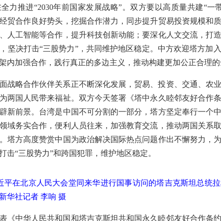
全力推进“2030年前国家发展战略”。双方要以高质量共建“
经贸合作良好势头，挖掘合作潜力，同步提升贸易投资规模和
、人工智能等合作，提升科技创新动能；要深化人文交流，打
，坚决打击“三股势力”，共同维护地区稳定。中方欢迎塔方加
架内加强合作，践行真正的多边主义，推动构建更加公正合理的
面战略合作伙伴关系正不断深化发展，贸易、投资、交通、农
为两国人民带来福祉。双方今天签署《塔中永久睦邻友好合作
辟新前景。台湾是中国不可分割的一部分，塔方坚定奉行一个
领域务实合作，便利人员往来，加强教育交流，推动两国关系
。塔方高度赞赏中国为政治解决国际热点问题作出不懈努力，
打击“三股势力”和跨国犯罪，维护地区稳定。
习近平在北京人民大会堂同来华进行国事访问的塔吉克斯坦总统
华社记者 李响 摄
表《中华人民共和国和塔吉克斯坦共和国永久睦邻友好合作条