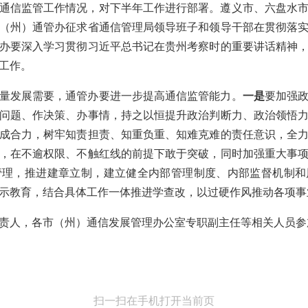
通信监管工作情况，对下半年工作进行部署。遵义市、六盘水
（州）通管办征求省通信管理局领导班子和领导干部在贯彻落
办要深入学习贯彻习近平总书记在贵州考察时的重要讲话精神
工作。
量发展需要，通管办要进一步提高通信监管能力。
一是
要加强
问题、作决策、办事情，持之以恒提升政治判断力、政治领悟
成合力，树牢知责担责、知重负重、知难克难的责任意识，全
，在不逾权限、不触红线的前提下敢于突破，同时加强重大事
管理，推进建章立制，建立健全内部管理制度、内部监督机制和
示教育，结合具体工作一体推进学查改，以过硬作风推动各项事
责人，各市（州）通信发展管理办公室专职副主任等相关人员参
扫一扫在手机打开当前页