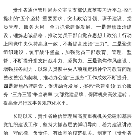
贵州省通信管理局办公室党支部认真落实习近平总书记
提出的“五个坚持”重要要求，突出政治引领、班子建设、党
员管理、服务大局，全力抓党建促发展。
一是
聚焦政治建
设，锤炼忠诚品格，推动党员干部自觉在思想上政治上行动
上同党中央保持高度一致，不断提高政治“三力”。
二是
聚焦
组织建设，筑牢战斗堡垒，加强党员干部教育、管理、监
督，不断提升党支部战斗力、凝聚力。
三是
聚焦作风建设，
增强服务能力，以深入贯彻中央八项规定精神学习教育问题
整改整治为契机，推动办公室“三服务”工作成效不断提升。
四是
聚焦品牌建设，促进融合发展，擦亮“党建引领‘五心服
务’ ‘三办三通’争当表率”支部党建品牌，保障机关高效运转，
提高全局行政事务规范化水平。
长期以来，贵州省通信管理局高度重视机关党建和基层
党组织建设工作，坚持大抓基层的鲜明导向，着力建设讲政
治、守纪律、负责任、有效率的模范机关。制定了《贵州省