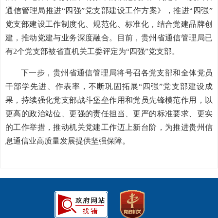
通信管理局推进“四强”党支部建设工作方案》，推进“四强”
党支部建设工作制度化、规范化、标准化，结合党建品牌创
建，推动党建与业务深度融合。目前，贵州省通信管理局已
有2个党支部被省直机关工委评定为“四强”党支部。
下一步，贵州省通信管理局将号召各党支部和全体党员
干部学先进、作表率，不断巩固拓展“四强”党支部建设成
果，持续强化党支部战斗堡垒作用和党员先锋模范作用，以
更高的政治站位、更强的责任担当、更严的标准要求、更实
的工作举措，推动机关党建工作迈上新台阶，为推进贵州信
息通信业高质量发展提供坚强保障。