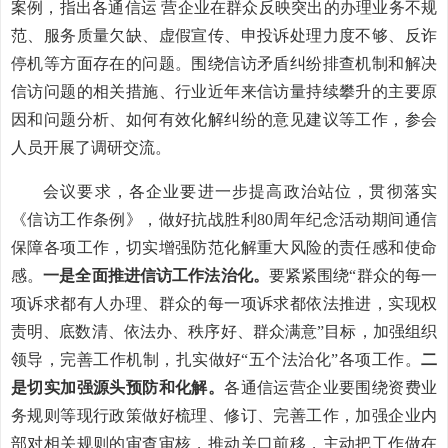
案例，指出各通信运 营企业在群众反映突出的办理业务不规
范、服务质量欠缺、虚假宣传、申投诉处理力度不够、反诈
停机等方面存在的问题。围绕信访矛盾纠纷排查机制和解决
信访问题的相关措施、行业近年来信访量持续攀升的主要原
因和问题分析、如何有效化解纠纷的意见建议等工作，参会
人员开展了调研交流。
会议要求，各企业要进一步提高政治站位，贯彻落实
《信访工作条例》，做好抗战胜利80周年纪念活动期间通信
保障各项工作，切实增强防范化解重大风险的责任感和使命
感。
一是全面推进信访工作法治化。
要紧紧围绕“群众的每一
项诉求都有人办理、群众的每一项诉求都依法推进，实现权
责明、底数清、依法办、秩序好、群众满意”目标，加强组织
领导，完善工作机制，扎实做好“五个法治化”各项工作。
二
是切实加强源头预防和化解。
各通信运营企业要围绕资费业
务规则等现行政策做好梳理、修订、完善工作，加强企业内
部对相关规则的审查审核，推动关口前移，主动把工作做在