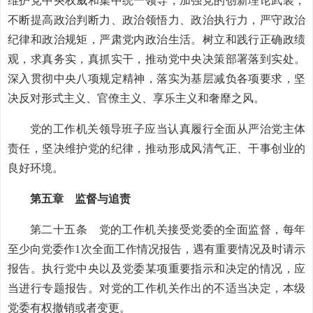
维护党中央权威和集中统一领导，加强党的创新理论武装，
不断提高政治判断力、政治领悟力、政治执行力，严守政治
纪律和政治规矩，严肃党内政治生活。树立和践行正确政绩
观，求真务实，真抓实干，推动党中央决策部署落到实处。
深入贯彻中央八项规定精神，落实为基层减负各项要求，坚
决反对形式主义、官僚主义、享乐主义和奢靡之风。
党的工作机关领导班子应当认真履行全面从严治党主体
责任，坚决维护党的纪律，推动形成风清气正、干事创业的
良好环境。
第五章 监督与追责
第二十五条 党的工作机关接受党委的全面监督，每年
至少向党委作1次全面工作情况报告，遇有重要情况及时请示
报告。执行党中央以及党委某项重要指示和决定的情况，应
当进行专题报告。对党的工作机关作出的不适当决定，本级
党委有权撤销或者变更。