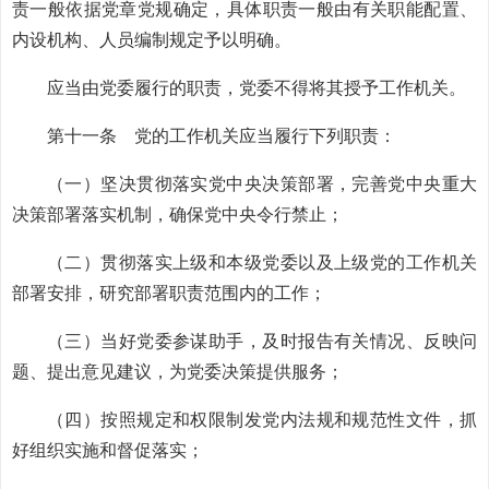
责一般依据党章党规确定，具体职责一般由有关职能配置、
内设机构、人员编制规定予以明确。
应当由党委履行的职责，党委不得将其授予工作机关。
第十一条 党的工作机关应当履行下列职责：
（一）坚决贯彻落实党中央决策部署，完善党中央重大
决策部署落实机制，确保党中央令行禁止；
（二）贯彻落实上级和本级党委以及上级党的工作机关
部署安排，研究部署职责范围内的工作；
（三）当好党委参谋助手，及时报告有关情况、反映问
题、提出意见建议，为党委决策提供服务；
（四）按照规定和权限制发党内法规和规范性文件，抓
好组织实施和督促落实；