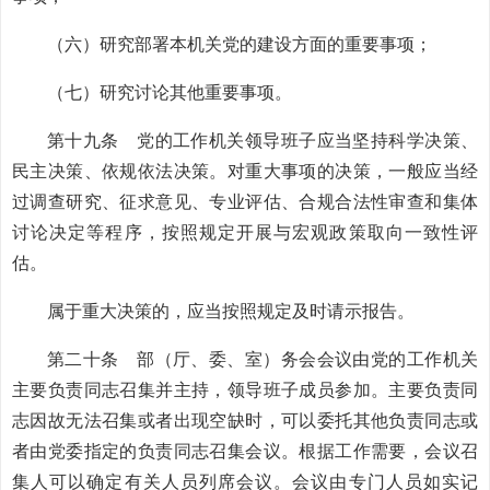
（六）研究部署本机关党的建设方面的重要事项；
（七）研究讨论其他重要事项。
第十九条 党的工作机关领导班子应当坚持科学决策、
民主决策、依规依法决策。对重大事项的决策，一般应当经
过调查研究、征求意见、专业评估、合规合法性审查和集体
讨论决定等程序，按照规定开展与宏观政策取向一致性评
估。
属于重大决策的，应当按照规定及时请示报告。
第二十条 部（厅、委、室）务会会议由党的工作机关
主要负责同志召集并主持，领导班子成员参加。主要负责同
志因故无法召集或者出现空缺时，可以委托其他负责同志或
者由党委指定的负责同志召集会议。根据工作需要，会议召
集人可以确定有关人员列席会议。会议由专门人员如实记