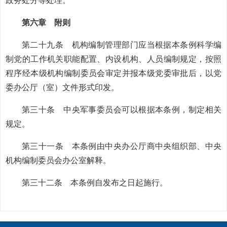
政务处分等处理。
第六章 附则
第二十九条 机构编制管理部门应当根据本条例科学编
制党的工作机关职能配置、内设机构、人员编制规定，按照
程序经本级机构编制委员会审定并报本级党委审批后，以党
委办公厅（室）文件形式印发。
第三十条 中央军事委员会可以根据本条例，制定相关
规定。
第三十一条 本条例由中央办公厅商中央组织部、中央
机构编制委员会办公室解释。
第三十二条 本条例自发布之日起施行。