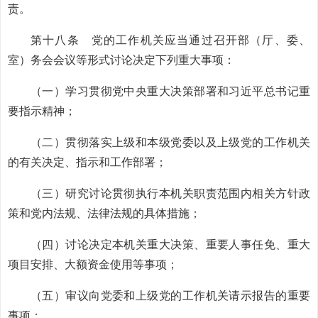
责。
第十八条 党的工作机关应当通过召开部（厅、委、
室）务会会议等形式讨论决定下列重大事项：
（一）学习贯彻党中央重大决策部署和习近平总书记重
要指示精神；
（二）贯彻落实上级和本级党委以及上级党的工作机关
的有关决定、指示和工作部署；
（三）研究讨论贯彻执行本机关职责范围内相关方针政
策和党内法规、法律法规的具体措施；
（四）讨论决定本机关重大决策、重要人事任免、重大
项目安排、大额资金使用等事项；
（五）审议向党委和上级党的工作机关请示报告的重要
事项；