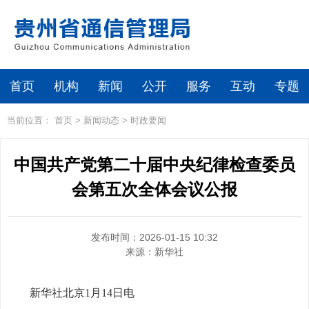
首页
机构
新闻
公开
服务
互动
专题
当前位置：
首页
>
新闻动态
>
时政要闻
中国共产党第二十届中央纪律检查委员
会第五次全体会议公报
发布时间：2026-01-15 10:32
来源：
新华社
新华社北京1月14日电