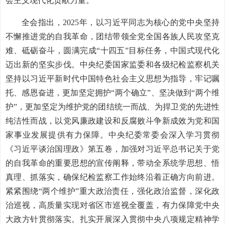
会主义现代化贡献力量。
全会指出，2025年，以习近平同志为核心的党中央坚持
不懈推进党的自我革命，团结带领全党全国各族人民攻坚克
难、砥砺奋斗，圆满完成“十四五”目标任务，中国式现代化
迈出新的坚实步伐。中央纪委国家监委和各级纪检监察机关
坚持以习近平新时代中国特色社会主义思想为指导，牢记嘱
托、感恩奋进，更加坚定拥护“两个确立”、坚决做到“两个维
护”，更加坚定为维护党的团结统一而战、为捍卫党的先进性
纯洁性而战，以党风廉政建设和反腐败斗争新成效为党和国
家事业发展提供有力保障。中央纪委常委会深入学习贯彻
《习近平谈治国理政》第五卷，加强对习近平总书记关于党
的自我革命的重要思想的宣传阐释，带动全系统学思想、悟
真理、抓落实，确保纪检监察工作始终沿着正确方向前进。
紧紧围绕“两个维护”重大政治责任，强化政治监督，深化政
治巡视，高质量实现对省区市巡视全覆盖，有力保障党中央
大政方针贯彻落实。扎实开展深入贯彻中央八项规定精神学