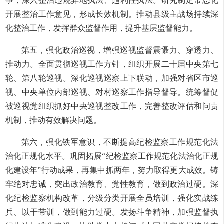
事，深入整治违规异地执法、趋利性执法。研究制定常态化
开展整治工作意见，形成长效机制。推动县级主战场持续深
化整治工作，发挥群众监督作用，提升基层监督能力。
第五，强化政治巡视，增强巡视监督震慑力、穿透力、
推动力。全面贯彻巡视工作方针，组织开展二十届中央第七
轮、第八轮巡视。深化巡视巡察上下联动，加强对省区市巡
视、中央单位内部巡视、对村巡察工作指导督导。统筹督促
被巡视党组织抓好中央巡视整改工作，完善整改评估和问责
机制，推动有效解决问题。
第六，强化铁军意识，不断提高纪检监察工作规范化法
治化正规化水平。巩固拓展“纪检监察工作规范化法治化正规
化建设年”行动成果，再集中抓两年，努力取得更大成效。铸
牢绝对忠诚，突出政治教育、党性教育，做到政治过硬。深
化纪检监察机构改革，分级分类开展全员培训，强化实战练
兵、以干带训，做到能力过硬。发扬斗争精神，加强监督执