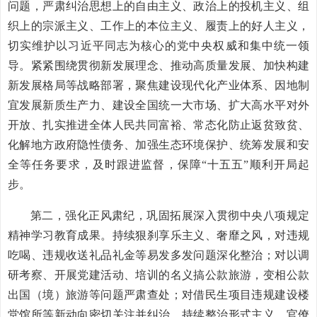
问题，严肃纠治思想上的自由主义、政治上的投机主义、组
织上的宗派主义、工作上的本位主义、履责上的好人主义，
切实维护以习近平同志为核心的党中央权威和集中统一领
导。紧紧围绕贯彻新发展理念、推动高质量发展、加快构建
新发展格局等战略部署，聚焦建设现代化产业体系、因地制
宜发展新质生产力、建设全国统一大市场、扩大高水平对外
开放、扎实推进全体人民共同富裕、常态化防止返贫致贫、
化解地方政府隐性债务、加强生态环境保护、统筹发展和安
全等任务要求，及时跟进监督，保障“十五五”顺利开局起
步。
第二，强化正风肃纪，巩固拓展深入贯彻中央八项规定
精神学习教育成果。持续狠刹享乐主义、奢靡之风，对违规
吃喝、违规收送礼品礼金等易发多发问题深化整治；对以调
研考察、开展党建活动、培训的名义搞公款旅游，变相公款
出国（境）旅游等问题严肃查处；对借民生项目违规建设楼
堂馆所等新动向密切关注并纠治。持续整治形式主义、官僚