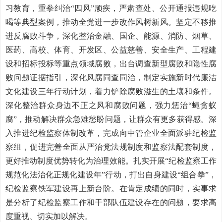
习教育，重拳纠治“四风”顽疾，严肃查处、公开通报违规吃
喝等典型案例，推动全党进一步改作风树新风。坚定不移推
进反腐败斗争，深化整治金融、国企、能源、消防、烟草、
医药、高校、体育、开发区、公益慈善、安全生产、工程建
设和招标投标等重点领域腐败，出台调查新型腐败和隐性腐
败问题证据指引，深化风腐同查同治，制定实施新时代廉洁
文化建设三年行动计划，着力铲除腐败滋生的土壤和条件。
深化整治群众身边不正之风和腐败问题，强力惩治“蝇贪蚁
腐”，推动解决群众急难愁盼问题，让群众有更多获得感。深
入推进纪检监察体制改革，完成向中管企业全面派驻纪检监
察组，促进完善全面从严治党法规制度和监察法配套制度，
更好推动制度优势转化为治理效能。扎实开展“纪检监察工作
规范化法治化正规化建设年”行动，打出自身建设“组合拳”，
纪检监察铁军建设再上新台阶。在肯定成绩的同时，实事求
是分析了纪检监察工作和干部队伍建设存在的问题，要求高
度重视、切实加以解决。