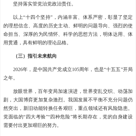
坚持落实管党治党政治责任。
以上“十四个坚持”，内涵丰富、体系严密，彰显了坚定
的理想信念、高度的历史主动、鲜明的问题导向、强烈的使
命担当、深厚的为民情怀、科学的思想方法，明体达用、体
用贯通，具有鲜明的理论品格。
（三）指引未来航向
2026年，是中国共产党成立105周年，也是“十五五”开局
之年。
放眼世界，百年变局加速演进，世界变乱交织、动荡加
剧，大国博弈更加复杂激烈。我国发展不平衡不充分问题仍
然突出，新旧动能转换任务艰巨，重点领域还有风险隐患。
党面临的“四大考验”“四种危险”将长期存在，党的自身建设
需要付出更加艰巨的努力。