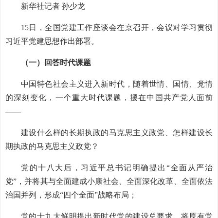
新华社记者 孙少龙
15日，全国党建工作座谈会在京召开，会议对学习贯彻
习近平党建思想作出部署。
（一）回答时代课题
中国特色社会主义进入新时代，随着世情、国情、党情
的深刻变化，一个重大时代课题，摆在中国共产党人面前
——
建设什么样的长期执政的马克思主义政党、怎样建设长
期执政的马克思主义政党？
党的十八大后，习近平总书记明确提出“全面从严治
党”，并将其与全面建成小康社会、全面深化改革、全面依法
治国并列，形成“四个全面”战略布局；
党的十九大鲜明提出新时代党的建设总要求，将原有党