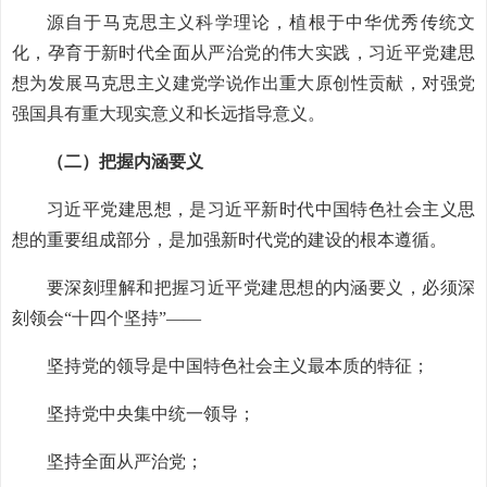
源自于马克思主义科学理论，植根于中华优秀传统文
化，孕育于新时代全面从严治党的伟大实践，习近平党建思
想为发展马克思主义建党学说作出重大原创性贡献，对强党
强国具有重大现实意义和长远指导意义。
（二）把握内涵要义
习近平党建思想，是习近平新时代中国特色社会主义思
想的重要组成部分，是加强新时代党的建设的根本遵循。
要深刻理解和把握习近平党建思想的内涵要义，必须深
刻领会“十四个坚持”——
坚持党的领导是中国特色社会主义最本质的特征；
坚持党中央集中统一领导；
坚持全面从严治党；