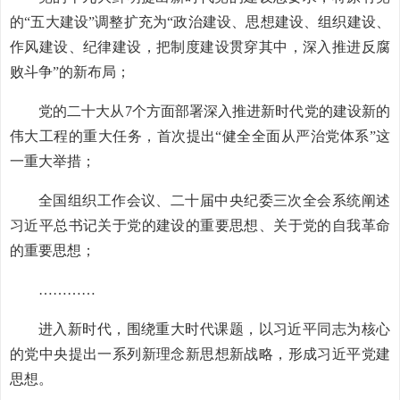
的“五大建设”调整扩充为“政治建设、思想建设、组织建设、
作风建设、纪律建设，把制度建设贯穿其中，深入推进反腐
败斗争”的新布局；
党的二十大从7个方面部署深入推进新时代党的建设新的
伟大工程的重大任务，首次提出“健全全面从严治党体系”这
一重大举措；
全国组织工作会议、二十届中央纪委三次全会系统阐述
习近平总书记关于党的建设的重要思想、关于党的自我革命
的重要思想；
…………
进入新时代，围绕重大时代课题，以习近平同志为核心
的党中央提出一系列新理念新思想新战略，形成习近平党建
思想。