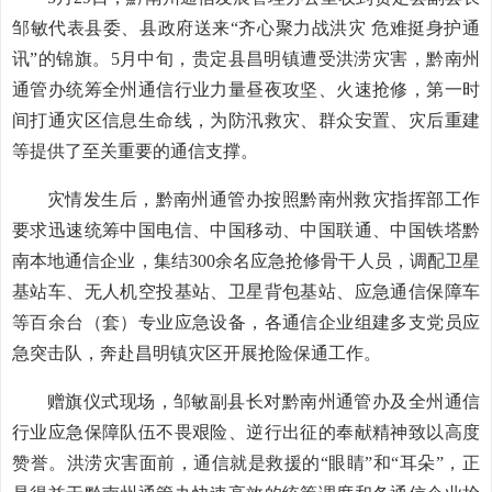
邹敏代表县委、县政府送来“齐心聚力战洪灾 危难挺身护通
讯”的锦旗。5月中旬，贵定县昌明镇遭受洪涝灾害，黔南州
通管办统筹全州通信行业力量昼夜攻坚、火速抢修，第一时
间打通灾区信息生命线，为防汛救灾、群众安置、灾后重建
等提供了至关重要的通信支撑。
灾情发生后，黔南州通管办按照黔南州救灾指挥部工作
要求迅速统筹中国电信、中国移动、中国联通、中国铁塔黔
南本地通信企业，集结300余名应急抢修骨干人员，调配卫星
基站车、无人机空投基站、卫星背包基站、应急通信保障车
等百余台（套）专业应急设备，各通信企业组建多支党员应
急突击队，奔赴昌明镇灾区开展抢险保通工作。
赠旗仪式现场，邹敏副县长对黔南州通管办及全州通信
行业应急保障队伍不畏艰险、逆行出征的奉献精神致以高度
赞誉。洪涝灾害面前，通信就是救援的“眼睛”和“耳朵”，正