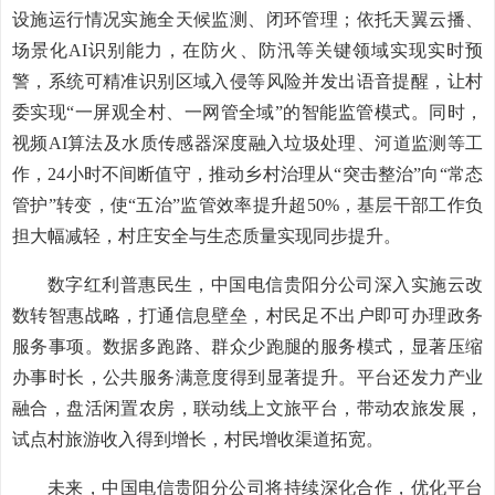
设施运行情况实施全天候监测、闭环管理；依托天翼云播、
场景化AI识别能力，在防火、防汛等关键领域实现实时预
警，系统可精准识别区域入侵等风险并发出语音提醒，让村
委实现“一屏观全村、一网管全域”的智能监管模式。同时，
视频AI算法及水质传感器深度融入垃圾处理、河道监测等工
作，24小时不间断值守，推动乡村治理从“突击整治”向“常态
管护”转变，使“五治”监管效率提升超50%，基层干部工作负
担大幅减轻，村庄安全与生态质量实现同步提升。
数字红利普惠民生，中国电信贵阳分公司深入实施云改
数转智惠战略，打通信息壁垒，村民足不出户即可办理政务
服务事项。数据多跑路、群众少跑腿的服务模式，显著压缩
办事时长，公共服务满意度得到显著提升。平台还发力产业
融合，盘活闲置农房，联动线上文旅平台，带动农旅发展，
试点村旅游收入得到增长，村民增收渠道拓宽。
未来，中国电信贵阳分公司将持续深化合作，优化平台