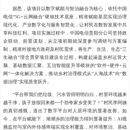
据悉，该项目以数字赋能与智治融合为核心，依托中国
电信“5G+云网融合”硬核技术底座，精准赋能基层实现治理
现代化、产业数字化与服务智慧化，让村民在数智发展中共
享科技红利。项目实施过程中，中国电信贵阳分公司坚持政
企联动、前置谋划，从立项初期就深度参与调研与方案编
制，精准对接地方政府及村民需求，将生产、生活、生态“三
生融合”理念贯穿项目建设全过程，构建起涵盖乡村运营大
脑、基础数据汇聚、五治智能提升等模块的“软件+硬件+云
网”一体化解决方案，推动乡村治理模式从“人海战术”向“数
据治理”实现质变跃升。
“平台帮我们把垃圾、污水管得明明白白，村里环境越来
越干净，孩子放假回来都一个劲夸家乡变美了！”村民李阿姨
的真切感慨，道出了数字平台对人居环境的显著改善。如
今，在平台赋能下，湖潮乡的治理能力得到显著提升：AI视
频监控与室内外传感终端实现全村覆盖，对环境整治、基础