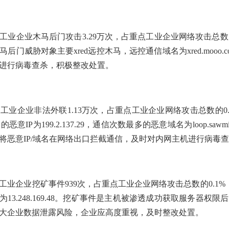
点工业企业木马后门攻击3.29万次，占重点工业企业网络攻击总数的
门威胁对象主要xred远控木马，远控通信域名为xred.mooo
进行病毒查杀，积极整改处置。
点工业企业非法外联1.13万次，占重点工业企业网络攻击总数的0.
P为199.2.137.29，通信次数最多的恶意域名为loop.sawmil
将恶意IP/域名在网络出口拦截通信，及时对内网主机进行病毒
点工业企业挖矿事件939次，占重点工业企业网络攻击总数的0.1%
13.248.169.48。挖矿事件是主机被渗透成功获取服务器
大企业数据泄露风险，企业应高度重视，及时整改处置。