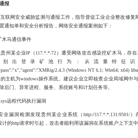
通报
互联网安全威胁监测与通报工作，指导督促工业企业整改修复网络安
置通知单和安全分析报告，网络安全通报案例如下：
矿木马通信事件
州某企业IP（117.*.*.72）遭受网络攻击感染挖矿木马，存在与恶意I
识别出登录矿池行为：从流量特征识
m","pass":"x","agent":"XMRig/2.4.3 (Windows NT 6.1; Win64; x64
马的主机为windows操作系统。建议企业立即核查企业局域网中
除后门、异常进程、服务、系统账号和计划任务等。
.sys远程代码执行漏洞
全漏洞检测发现贵州某企业系统（http://117.*.*.131:950
解析专门设计的http请求时引起，攻击者能利用该漏洞在系统账户上