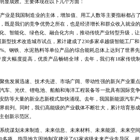
明显成效。主要体现在以下几个方面：
产业是我国制造业的主体，增加值、用工人数等主要指标都占了
，既是我们的竞争优势之所在，也是经济增长和群众收入就业
化、智能化、绿色化、融合化方向，推动传统产业转型升级，让“老
展新型技术改造城市试点，累计建成了230多家卓越级智能工厂和1
0%。钢铁、水泥熟料等单位产品的综合能耗总体上达到了世界
美誉度大幅度提高，优质产品畅销全球，去年，我们有18家传统制
聚焦发展迅速、技术先进、市场广阔、带动性强的新兴产业重
汽车、光伏、锂电池、船舶和海洋工程装备等一批具有国际竞
防等大量的新业态新模式加快涌现。去年，我国新能源汽车产销量
界前列。同时，我们高能级的产业载体不断壮大，累计培育形成
自主创新示范区。
系统谋划未来制造、未来信息、未来材料、未来能源、未来空
100多项，指导地方因地制宜建设了63家省级未来产业先导区。