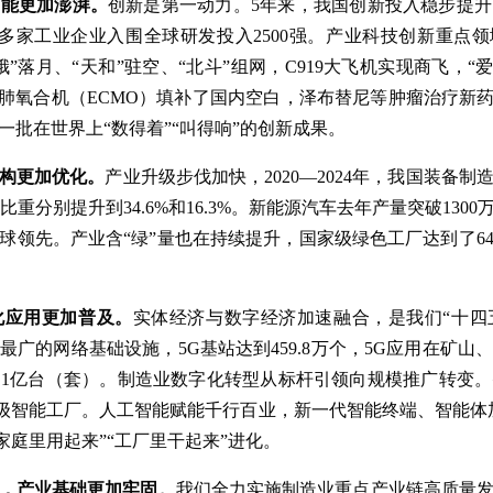
动能更加澎湃。
创新是第一动力。5年来，我国创新投入稳步提
70多家工业企业入围全球研发投入2500强。产业科技创新重点领
娥”落月、“天和”驻空、“北斗”组网，C919大飞机实现商飞，“
膜肺氧合机（ECMO）填补了国内空白，泽布替尼等肿瘤治疗新
批在世界上“数得着”“叫得响”的创新成果。
构更加优化。
产业升级步伐加快，2020—2024年，我国装备
业比重分别提升到34.6%和16.3%。新能源汽车去年产量突破13
球领先。产业含“绿”量也在持续提升，国家级绿色工厂达到了64
化应用更加普及。
实体经济与数字经济加速融合，是我们“十四
广的网络基础设施，5G基站达到459.8万个，5G应用在矿
1亿台（套）。制造业数字化转型从标杆引领向规模推广转变
卓越级智能工厂。人工智能赋能千行百业，新一代智能终端、智能
“家庭里用起来”“工厂里干起来”进化。
，产业基础更加牢固。
我们全力实施制造业重点产业链高质量