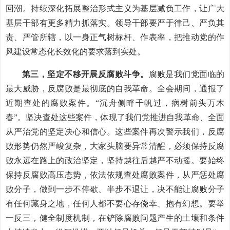
回潮。持续深化拓展整治形式主义为基层减负工作，让广大
基层干部有更多精力抓落实。领导干部要严于律己、严负其
责、严管所辖，以一身正气树标杆、作表率，把推动党的作
风建设常态化长效化的要求落到实处。
第三，坚定不移开展反腐败斗争。
腐败是我们党面临的
最大威胁，反腐败是最彻底的自我革命。全会期间，通报了
近期查处的腐败案件。“沉舟侧畔千帆过，病树前头万木
春”。坚决查处这些案件，体现了我们党推进自我革命、全面
从严治党的坚定决心和信心。这些案件再次警示我们，反腐
败形势仍然严峻复杂，大家头脑要异常清醒，必须保持反腐
败永远在路上的政治坚定，坚持越往后越严不动摇。要始终
保持反腐败高压态势，依法依规查处腐败案件，从严惩处腐
败分子，做到一步不停歇、半步不退让，决不能让腐败分子
有任何藏身之地，任何人都不要心存侥幸、抱有幻想。要举
一反三，健全制度机制，在铲除腐败问题产生的土壤和条件