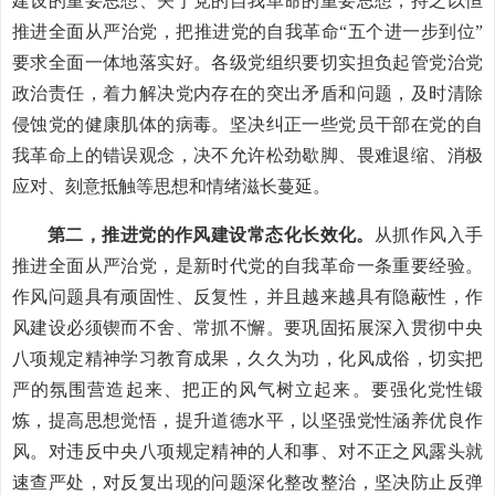
建设的重要思想、关于党的自我革命的重要思想，持之以恒
推进全面从严治党，把推进党的自我革命“五个进一步到位”
要求全面一体地落实好。各级党组织要切实担负起管党治党
政治责任，着力解决党内存在的突出矛盾和问题，及时清除
侵蚀党的健康肌体的病毒。坚决纠正一些党员干部在党的自
我革命上的错误观念，决不允许松劲歇脚、畏难退缩、消极
应对、刻意抵触等思想和情绪滋长蔓延。
第二，推进党的作风建设常态化长效化。
从抓作风入手
推进全面从严治党，是新时代党的自我革命一条重要经验。
作风问题具有顽固性、反复性，并且越来越具有隐蔽性，作
风建设必须锲而不舍、常抓不懈。要巩固拓展深入贯彻中央
八项规定精神学习教育成果，久久为功，化风成俗，切实把
严的氛围营造起来、把正的风气树立起来。要强化党性锻
炼，提高思想觉悟，提升道德水平，以坚强党性涵养优良作
风。对违反中央八项规定精神的人和事、对不正之风露头就
速查严处，对反复出现的问题深化整改整治，坚决防止反弹