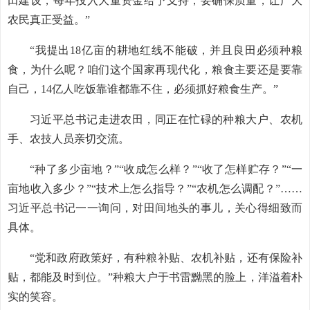
田建设，每年投入大量资金给予支持，要确保质量，让广大
农民真正受益。”
“我提出18亿亩的耕地红线不能破，并且良田必须种粮
食，为什么呢？咱们这个国家再现代化，粮食主要还是要靠
自己，14亿人吃饭靠谁都靠不住，必须抓好粮食生产。”
习近平总书记走进农田，同正在忙碌的种粮大户、农机
手、农技人员亲切交流。
“种了多少亩地？”“收成怎么样？”“收了怎样贮存？”“一
亩地收入多少？”“技术上怎么指导？”“农机怎么调配？”……
习近平总书记一一询问，对田间地头的事儿，关心得细致而
具体。
“党和政府政策好，有种粮补贴、农机补贴，还有保险补
贴，都能及时到位。”种粮大户于书雷黝黑的脸上，洋溢着朴
实的笑容。