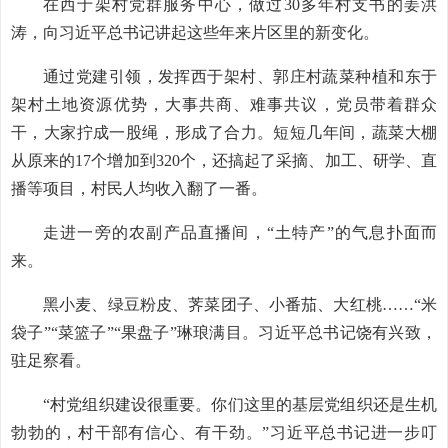
在西于架村党群服务中心，做过30多年村支书的姜洪
涛，向习近平总书记讲起这些年来片区里的新变化。
通过党建引领，发挥西于架村、郭庄村蔬菜种植和东于
架村土地资源优势，大事共商、难事共议，党员带着群众
干，大家拧成一股绳，形成了合力。短短几年间，蔬菜大棚
从原来的17个增加到320个，还搞起了采摘、加工、研学、直
播等项目，村民人均收入翻了一番。
走进一旁的农副产品直播间，“土特产”的气息扑面而
来。
黑小麦、绿豆粉皮、荠菜团子、小番茄、大红桃……“米
袋子”“菜篮子”“果盘子”琳琅满目。习近平总书记饶有兴致，
驻足察看。
“村党组织建设很重要。你们这里的基层党组织还是生机
勃勃的，村干部有信心、有干劲。”习近平总书记进一步叮