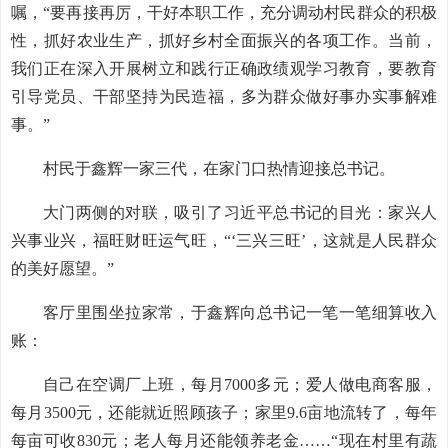
嘱，“要再接再厉，干好本职工作，充分调动村民群众的积极
性，抓好农业生产，抓好乡村全面振兴的各项工作。当前，
我们正在深入开展树立和践行正确政绩观学习教育，要教育
引导党员、干部坚持为民造福，多为群众做好事办实事解难
事。”
村民于鑫辉一家三代，在家门口热情迎接总书记。
大门两侧的对联，吸引了习近平总书记的目光：家兴人
兴事业兴，福旺财旺运气旺，“‘三兴三旺’，这就是人民群众
的美好愿望。”
客厅里围坐拉家常，于鑫辉向总书记一笔一笔细算收入
账：
自己在空调厂上班，每月7000多元；爱人做电商客服，
每月3500元，还能就近照顾孩子；家里9.6亩地流转了，每年
每亩可收830元；老人每月还能领养老金……“现在村里有蔬