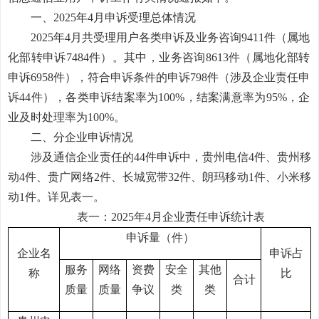
一、
2025年4月申诉受理总体情况
202
5
年
4
月
共受理用户各类申诉及业务咨询
9411
件（属地
化部转申诉
7484
件）。其中，业务咨询
8613
件（属地化部转
申诉
6958
件），符合申诉条件的申诉
798
件（涉及企业责任申
诉
44
件），各类申诉结案率为
100%，结案满意率为
95
%，企
业及时处理率为100%。
二、分企业申诉情况
涉及通信企业责任的
44
件申诉中，贵州电信
4
件
、
贵州移
动
4
件
、
贵广网络
2件、长城宽带32件、朗玛移动1件、
小米移
动
1件
。详见表一。
表一：
202
5
年
4
月
企业责任申诉统计表
申诉量（件）
企业名
申诉占
服务
网络
资费
安全
其他
称
比
合计
质量
质量
争议
类
类