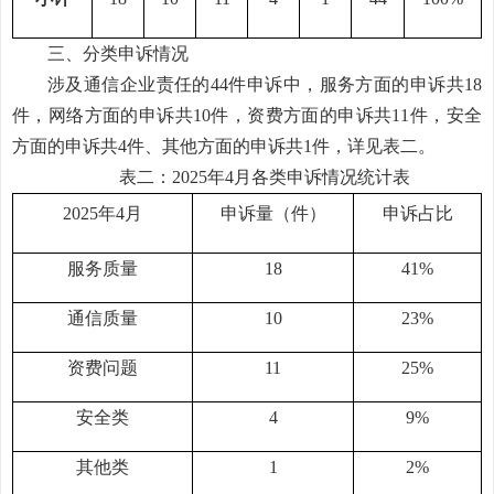
三、分类申诉情况
涉及通信企业责任的
44
件申诉中，服务方面的申诉共
18
件，
网络
方面的申诉共
10
件，资费方面的申诉共
11
件，安全
方面的申诉共
4
件
、
其他
方面的申诉共
1
件，详见表二。
表二：
202
5
年
4
月
各类申诉情况统计表
2025年4月
申诉量（件）
申诉占比
服务质量
18
41%
通信质量
10
23%
资费问题
11
25%
安全类
4
9%
其他类
1
2%